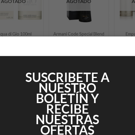
AGOTADO
AGOTADO
+
+
qua di Gio 100ml
Armani Code Special Blend
Empo
.00
$
2,005.00
$
2,990.00
$
2,400.00
$
2,
con IVA
con IVA
SUSCRIBETE A
NUESTRO
BOLETÍN Y
RECIBE
NUESTRAS
OFERTAS