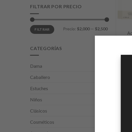
FILTRAR POR PRECIO
+
Precio:
$2,000
—
$2,500
FILTRAR
Ac
$
2,450
CATEGORÍAS
Dama
Caballero
Estuches
Niños
Clásicos
Cosméticos