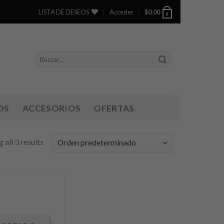
LISTA DE DESEOS
Acceder
$
0.00
0
OS
ACCESORIOS
OFERTAS
 all 3 results
Añadir
a lista
de
deseos