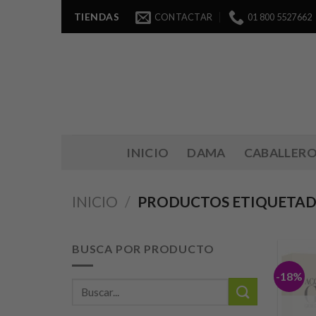
Skip
TIENDAS
CONTACTAR
01 800 5527662
to
content
INICIO
DAMA
CABALLER
INICIO
/
PRODUCTOS ETIQUETAD
BUSCA POR PRODUCTO
-18%