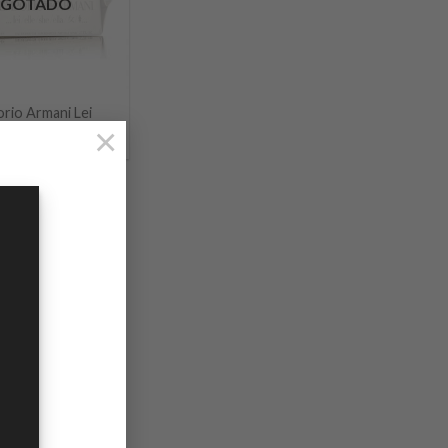
AGOTADO
rio Armani Lei
×
500.00
con IVA