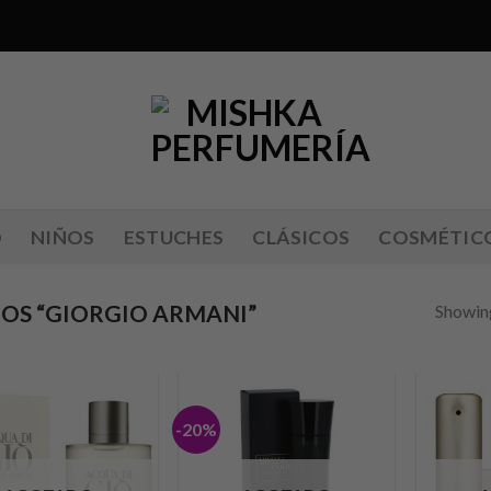
O
NIÑOS
ESTUCHES
CLÁSICOS
COSMÉTIC
OS “GIORGIO ARMANI”
Showing
-20%
Añadir
Añadir
a lista
a lista
de
de
deseos
deseos