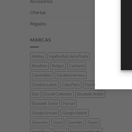
Accesorios
Ofertas
Regalos
MARCAS
Adidas
Agatha Ruiz de la Prada
Benetton
Bvlgari
Cacharel
Calvin Klein
Carolina Herrera
Creation Lamis
Cuba Paris
Davidoff
Dior
Dorall Collection
Elizabeth Arden
Elizabeth Taylor
Ferrari
Giorgio Armani
Giorgio Valenti
Givenchy
Gucci
Guerlain
Guess
Hugo Boss
Kenzo
Kristel Saint Martin