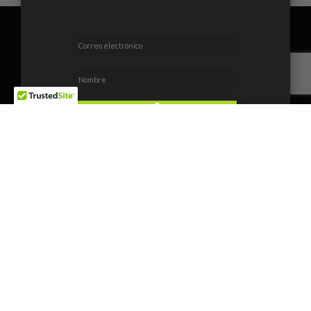
NOSOTROS
NUESTRAS TIENDAS
PREGUNTAS FRECUENTES
FACTURACION
TERMINOS Y CONDICIONES
AVISO DE PRIVACIDAD
Copyright 2026 ©
Mishka Perfumería