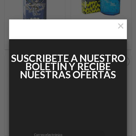
×
Body Decoration
Born Wild Man
$
269.00
$
269.00
con IVA
con IVA
SUSCRIBETE A NUESTRO
BOLETÍN Y RECIBE
Añadir
Añadir
NUESTRAS OFERTAS
a lista
a lista
de
de
deseos
deseos
Clouds of Love
Desirable Sexy Night
$
269.00
$
269.00
con IVA
con IVA