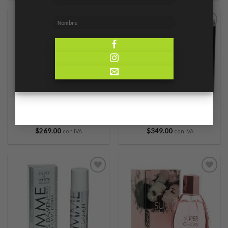
Añadir
Añadir
a lista
a lista
de
de
deseos
deseos
Girly Touch
Night Five
$
269.00
$
349.00
con IVA
con IVA
Añadir
Añadir
a lista
a lista
de
de
deseos
deseos