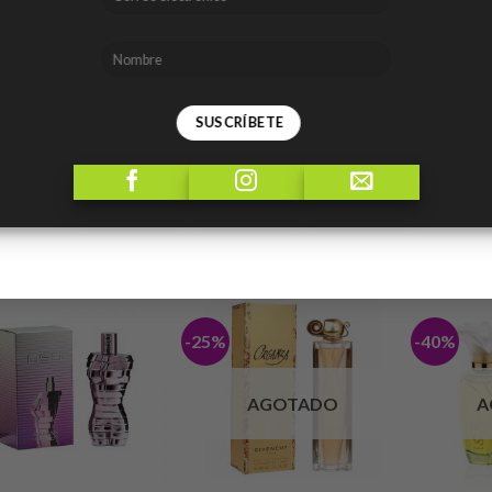
ia olfativa:
Floral Frutal para Mujeres.
 de Salida:
Grosellas negras, naranja, mandarina, toronja pomelo
s de Corazón:
Rosa, chabacano, jazmín, azucena y lirio de los val
s de Fondo:
Vainilla, haba tonka, almizcle, ámbar y cedro de Virgi
ODUCTOS RELACIONADOS
-25%
-40%
Añadir
Añadir
a lista
a lista
de
de
deseos
deseos
AGOTADO
A
+
+