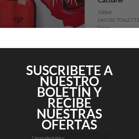
Cacharel
100ml
EAU DE TOILETT
Spray
Hay existencias
AÑADIR AL C
SUSCRIBETE A
SKU:
3360373063680
NUESTRO
Categoría:
Dama
BOLETÍN Y
Etiqueta:
Cacharel
RECIBE
NUESTRAS
OFERTAS
DESCRIPCIÓN
VALORACIONES (