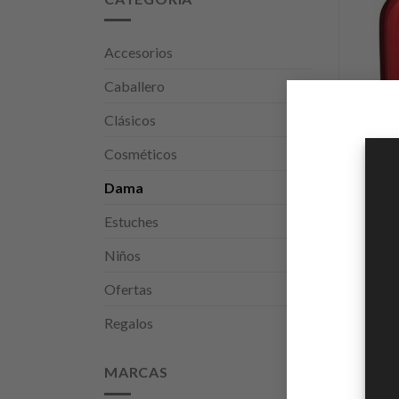
Accesorios
Caballero
Clásicos
Cosméticos
Dama
Estuches
Niños
Ofertas
Regalos
MARCAS