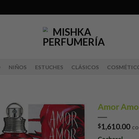
O
NIÑOS
ESTUCHES
CLÁSICOS
COSMÉTIC
Amor Amo
Añadir
1,610.00
a lista
$
co
de
deseos