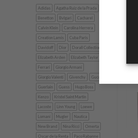
Adidas
Agatha Ruiz de la Prada
Famil
Benetton
Bvlgari
Cacharel
Notas
Calvin Klein
Carolina Herrera
Nota
Creation Lamis
Cuba Paris
Nota
Davidoff
Dior
Dorall Collection
Elizabeth Arden
Elizabeth Taylor
Ferrari
Giorgio Armani
PR
Giorgio Valenti
Givenchy
Gucci
Guerlain
Guess
Hugo Boss
Kenzo
Kristel Saint Martin
Lacoste
Linn Young
Loewe
Lomani
Mugler
Nautica
New Brand
Nina Ricci
Omerta
+
Oscar de la Renta
Paco Rabanne