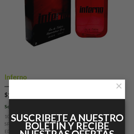
Inferno
×
339.00
$
con IVA
So French
SUSCRIBETE A NUESTRO
100ML
BOLETÍN Y RECIBE
SPRAY
NUESTRAS OFERTAS
EDT