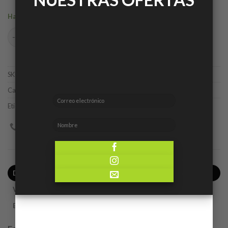
Hay existencias
Inferno cantidad
AÑADIR AL CARRITO
SKU:
8906008724806
Categorías:
Caballero
,
Ofertas
Etiqueta:
So French
DESCRIPCIÓN
VALORACIONES (0)
ENVÍO