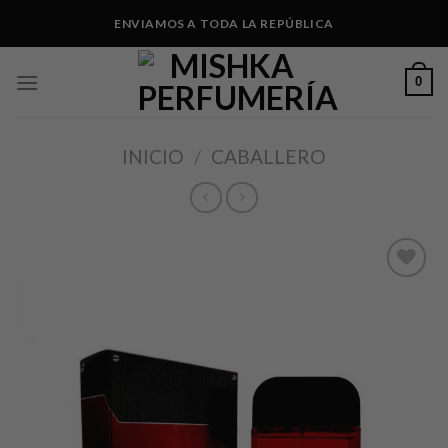
Skip
ENVIAMOS A TODA LA REPÚBLICA
to
content
0
INICIO
/
CABALLERO
Añadir
a lista
de
deseos