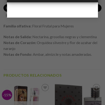
DESCRIPCIÓN
ENVÍO
Familia olfativa:
Floral Frutal para Mujeres
Notas de Salida:
Nectarina, grosellas negras y clementina
Notas de Corazón:
Orquídea silvestre y flor de azahar del
naranjo
Notas de Fondo:
Ambar, almizcle y notas amaderadas.
PRODUCTOS RELACIONADOS
-15%
Añadir
Añadir
a lista
a lista
de
de
deseos
deseos