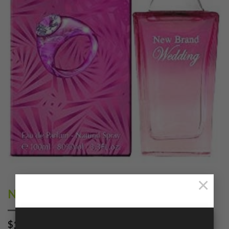
×
New Brand Wedding 100ml
389.00
$
con IVA