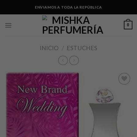
Skip
ENVIAMOS A TODA LA REPÚBLICA
to
content
0
INICIO
/
ESTUCHES
Añadir
a lista
de
deseos