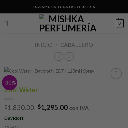
Skip
ENVIAMOS A TODA LA REPÚBLICA
to
content
0
INICIO
/
CABALLERO
-30%
Añadir
Cool Water
a lista
de
deseos
1,850.00
1,295.00
$
$
con IVA
Davidoff
125ML