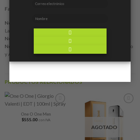
Familia Olfativa:
Aromática Acuática
Notas de Salida:
Agua de Mar, Menta, Notas Verdes,
Lavanda, Cilantro, Romero y Calone.
Notas de Corazón:
Sándalo, Jazmín, Neroli y Geranio.
Notas de Fondo:
Almizcle, Musgo de Roble, Cedro, Tabaco
y Ámbar.
PRODUCTOS RELACIONADOS
Añadir
Añadir
a lista
a lista
One O One Men
de
de
$
555.00
con IVA
deseos
deseos
AGOTADO