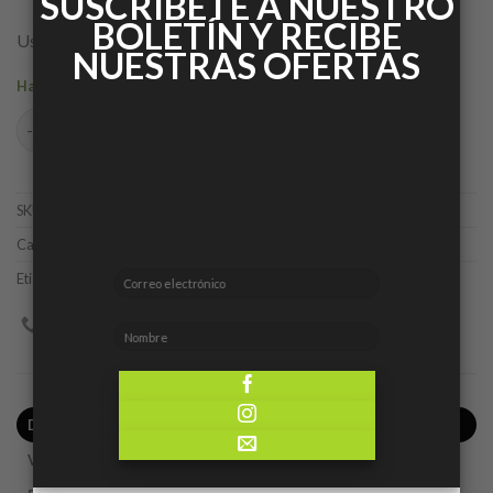
SUSCRIBETE A NUESTRO
BOLETÍN Y RECIBE
Uso de día
NUESTRAS OFERTAS
Hay existencias
Port Nuovo cantidad
AÑADIR AL CARRITO
SKU:
5414666011846
Categorías:
Caballero
,
Ofertas
Etiqueta:
Dorall Collection
DESCRIPCIÓN
VALORACIONES (0)