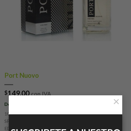
Port Nuovo
149.00
$
con IVA
×
Dorall Collection
100ML
SPRAY
EDT