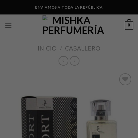
Skip
ENVIAMOS A TODA LA REPÚBLICA
to
content
0
INICIO
/
CABALLERO
Añadir
a lista
de
deseos