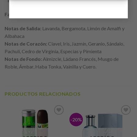
ENVÍO
Familia Olfativa:
Chipre
Notas de Salida:
Lavanda, Bergamota, Limón de Amalfi y
Albahaca
Notas de Corazón:
Clavel, Iris, Jazmín, Geranio, Sándalo,
Pachulí, Cedro de Virginia, Especias y Pimienta
Notas de Fondo:
Almizcle, Ládano Francés, Musgo de
Roble, Ámbar, Haba Tonka, Vainilla y Cuero.
PRODUCTOS RELACIONADOS
-20%
Añadir
Añadir
a lista
a lista
de
de
deseos
deseos