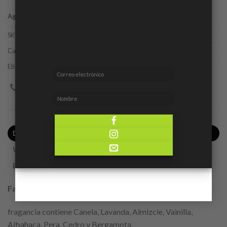
Agotado
SKU:
3.41E+12
Categoría:
Caballero
Etiqueta:
Adidas
DESCRIPCIÓN
VALORACIONES (0)
ENVÍO
Familia Olfativa:
Oriental Amaderada
fragancia contiene Canela, Lavanda, Almizcle, Vainilla,
Albahaca, Pera, Cedro y Bergamota.