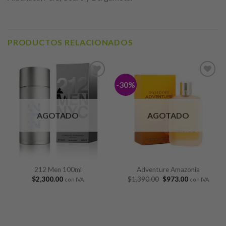
PRODUCTOS RELACIONADOS
-30%
Añadir
Añadir
a lista
a lista
de
de
deseos
deseos
AGOTADO
AGOTADO
212 Men 100ml
Adventure Amazonia
$
2,300.00
$
1,390.00
$
973.00
con IVA
con IVA