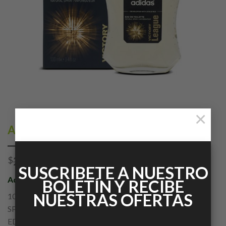
×
Adidas Victory League
259.00
220.15
$
$
con IVA
SUSCRIBETE A NUESTRO
Adidas
BOLETÍN Y RECIBE
NUESTRAS OFERTAS
100ML
SPRAY
EDT