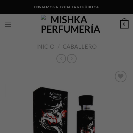
Skip
ENVIAMOS A TODA LA REPÚBLICA
to
content
0
INICIO
/
CABALLERO
Añadir
a lista
de
deseos