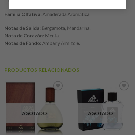
ENVÍO
Familia Olfativa:
Amaderada Aromática
Notas de Salida:
Bergamota, Mandarina.
Nota de Corazón:
Menta.
Notas de Fondo:
Ámbar y Almizcle.
PRODUCTOS RELACIONADOS
Añadir
Añadir
a lista
a lista
de
de
deseos
deseos
AGOTADO
AGOTADO