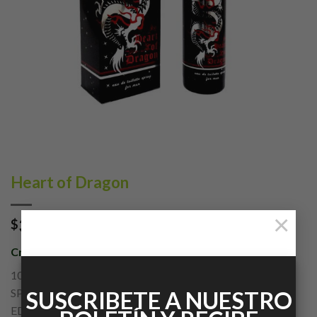
Heart of Dragon
×
339.00
$
con IVA
Creation Lamis
100ML
SPRAY
SUSCRIBETE A NUESTRO
EDT