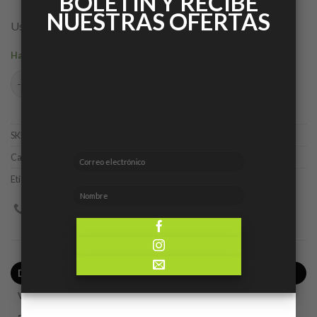
BOLETÍN Y RECIBE
NUESTRAS OFERTAS
Uso de día
Hay existencias
Heart of Dragon cantidad
AÑADIR AL CARRITO
SKU:
5414666009409
Categorías:
Caballero
,
Ofertas
Etiqueta:
Creation Lamis
DESCRIPCIÓN
VALORACIONES (0)