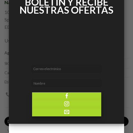
BOLETÍN Y RECIBE
Nautica
NUESTRAS OFERTAS
100ML
Spray
EDT
Uso casual
Agotado
SKU:
31655531908
Categorías:
Caballero
,
Ofertas
Etiqueta:
Nautica
DESCRIPCIÓN
VALORACIONES (0)