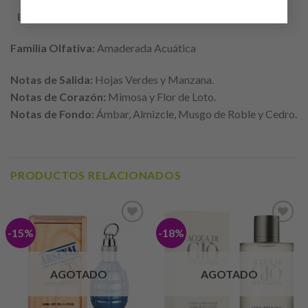
ENVÍO
Familia Olfativa:
Amaderada Acuática
Notas de Salida:
Hojas Verdes y Manzana.
Notas de Corazón:
Mimosa y Flor de Loto.
Notas de Fondo:
Ámbar, Almizcle, Musgo de Roble y Cedro.
PRODUCTOS RELACIONADOS
-15%
-18%
Añadir
Añadir
a lista
a lista
de
de
deseos
deseos
AGOTADO
AGOTADO