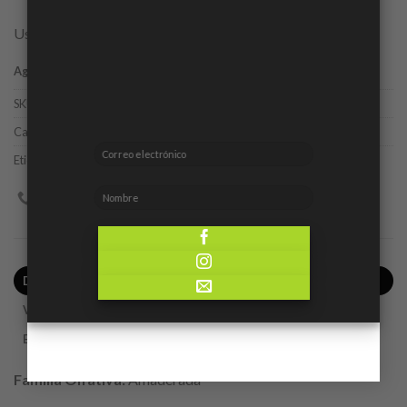
Uso romántico
Agotado
SKU:
5425017731979
Categorías:
Caballero
,
Ofertas
Etiqueta:
Cuba Paris
DESCRIPCIÓN
VALORACIONES (0)
ENVÍO
Familia Olfativa:
Amaderada