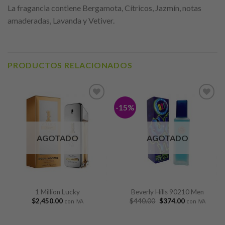
La fragancia contiene Bergamota, Cítricos, Jazmín, notas
amaderadas, Lavanda y Vetiver.
PRODUCTOS RELACIONADOS
-15%
Añadir
Añadir
a lista
a lista
de
de
deseos
deseos
AGOTADO
AGOTADO
1 Million Lucky
Beverly Hills 90210 Men
$
2,450.00
$
440.00
$
374.00
con IVA
con IVA